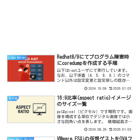
Redhat8/9にてプログラム障害時
Linux Server
にcoredumpを作成する手順
以下はrootユーザにて実行しています。
なお、以下項番（4. 5. 8. 9.）のコマ
ンド以外は設定変更と設定戻しの既存状
態の変更が無いかを確認するための手順
2024.10.09
2026.01.03
になります。設定を戻す必要が無い場
合、項番（4. 5. 8. 9.）のコマンドの
16:9比率(aspect ratio)イメージ
その他
み...
のサイズ一覧
pxはpixel（ピクセル）です略称です。画
像を構成する単位でデジタル画像では小
さな四角い点を表します。 横幅縦高さ備
考
2024.08.28
2026.01.03
16px9px32px18px64px36px96px54px128px
72px160px90px192px108px2...
VMware ESXiの仮想ゲストをOVAフ
PowerShell Script