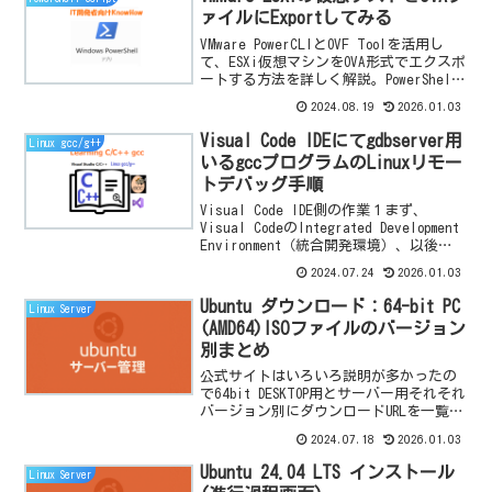
ァイルにExportしてみる
VMware PowerCLIとOVF Toolを活用し
て、ESXi仮想マシンをOVA形式でエクスポ
ートする方法を詳しく解説。PowerShell
スクリプトで効率的なエクスポート手順
2024.08.19
2026.01.03
を学べます。
Visual Code IDEにてgdbserver用
Linux gcc/g++
いるgccプログラムのLinuxリモー
トデバッグ手順
Visual Code IDE側の作業１まず、
Visual CodeのIntegrated Development
Environment（統合開発環境）、以後
Visual Code IDEにて「Extensions(Ctrl
2024.07.24
2026.01.03
+ Shif...
Ubuntu ダウンロード：64-bit PC
Linux Server
(AMD64)ISOファイルのバージョン
別まとめ
公式サイトはいろいろ説明が多かったの
で64bit DESKTOP用とサーバー用それそれ
バージョン別にダウンロードURLを一覧と
してまとめました。サーバー用ベージョ
2024.07.18
2026.01.03
ンダウンロードURL更新日Ubuntu
14.04.6 LTS(Trusty ...
Ubuntu 24.04 LTS インストール
Linux Server