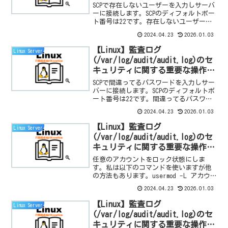
録：scp 接続失敗(存在しないユ
SCPで存在しないユーザーを入力しサーバ
ーザー)の確認手順
ーに接続します。SCPのディフォルトポー
ト番号は22です。存在しないユーザーの
接続失敗に対するリナックスシステム認
2024.04.23
2026.01.03
証情報ログを確認するには
/var/log/auth.log を参照します。
【Linux】監査ログ
Linux Server
(/var/log/audit/audit.log)のセ
キュリティに関する重要な操作記
録：scp 接続失敗(パスワード不
SCPで間違ってるパスワードを入力しサー
一致)の確認手順
バーに接続します。SCPのディフォルトポ
ート番号は22です。間違ってるパスワー
ドの接続失敗に対するリナックスシステ
2024.04.23
2026.01.03
ム認証情報ログを確認するには
/var/log/auth.log を参照します。
【Linux】監査ログ
Linux Server
(/var/log/audit/audit.log)のセ
キュリティに関する重要な操作記
録：scp 接続失敗(アカウントロ
任意のアカウントをロック状態にしま
ック)の確認手順
す。私は以下のコマンドを使いますが他
の方法もあります。usermod -L アカウ
ント名SCPでロックされてるアカウントを
2024.04.23
2026.01.03
入力しサーバーに接続します。SCPのディ
フォルトポート番号は22です。アカウン
【Linux】監査ログ
Linux Server
トロッ...
(/var/log/audit/audit.log)のセ
キュリティに関する重要な操作記