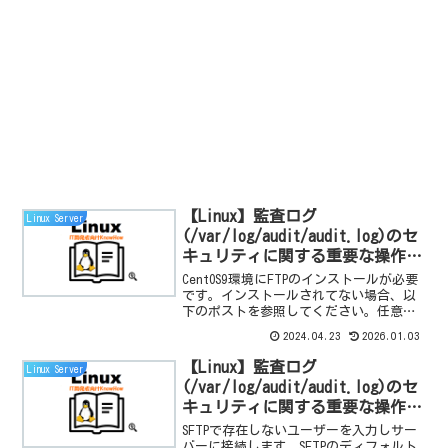
【Linux】監査ログ
Linux Server
(/var/log/audit/audit.log)のセ
キュリティに関する重要な操作記
録：ftp 接続失敗(アカウントロ
CentOS9環境にFTPのインストールが必要
ック)の確認手順
です。インストールされてない場合、以
下のポストを参照してください。任意の
アカウントをロック状態にします。私は
2024.04.23
2026.01.03
以下のコマンドを使いますが他の方法も
あります。usermod -L アカウント名
【Linux】監査ログ
Linux Server
FTP...
(/var/log/audit/audit.log)のセ
キュリティに関する重要な操作記
録：sftp 接続失敗(存在しないユ
SFTPで存在しないユーザーを入力しサー
ーザー)の確認手順
バーに接続します。SFTPのディフォルト