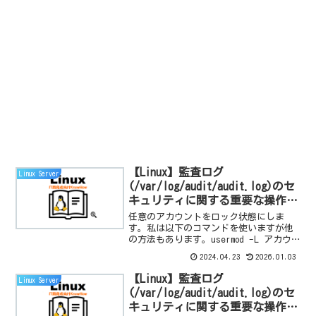
【Linux】監査ログ
Linux Server
(/var/log/audit/audit.log)のセ
キュリティに関する重要な操作記
録：sftp 接続失敗(アカウントロ
任意のアカウントをロック状態にしま
ック)の確認手順
す。私は以下のコマンドを使いますが他
の方法もあります。usermod -L アカウ
ント名SFTPでロックされてるアカウント
2024.04.23
2026.01.03
を入力しサーバーに接続します。SFTPの
ディフォルトポート番号は22です。アカ
【Linux】監査ログ
Linux Server
ウント...
(/var/log/audit/audit.log)のセ
キュリティに関する重要な操作記