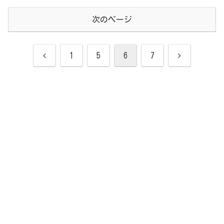
次のページ
前
次
1
5
6
7
へ
へ