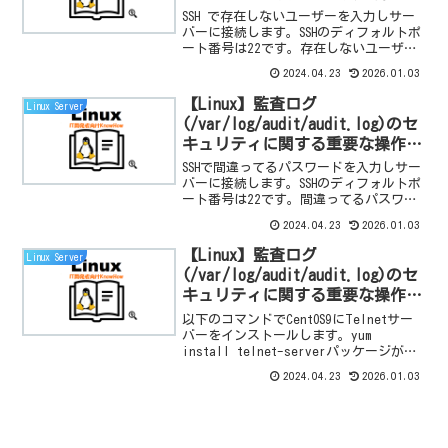
録：ssh 接続失敗(存在しないユ
SSH で存在しないユーザーを入力しサー
ーザー)の確認手順
バーに接続します。SSHのディフォルトポ
ート番号は22です。存在しないユーザー
の接続失敗に対するリナックスシステム
2024.04.23
2026.01.03
認証情報ログを確認するには
/var/log/auth.log を参照します。
【Linux】監査ログ
Linux Server
(/var/log/audit/audit.log)のセ
キュリティに関する重要な操作記
録：ssh 接続失敗(パスワード不
SSHで間違ってるパスワードを入力しサー
一致)の確認手順
バーに接続します。SSHのディフォルトポ
ート番号は22です。間違ってるパスワー
ドの接続失敗に対するリナックスシステ
2024.04.23
2026.01.03
ム認証情報ログを確認するには
/var/log/auth.log を参照します。
【Linux】監査ログ
Linux Server
(/var/log/audit/audit.log)のセ
キュリティに関する重要な操作記
録：Telnet 接続失敗(アカウント
以下のコマンドでCentOS9にTelnetサー
ロック)の確認手順
バーをインストールします。yum
install telnet-serverパッケージがイ
ンストールされているかを確認したいな
2024.04.23
2026.01.03
ら以下のコマンドを実行させます。 yum
search telne...