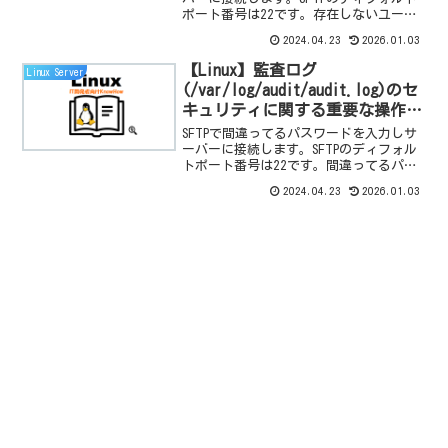
ポート番号は22です。存在しないユーザ
ーの接続失敗に対するリナックスシステ
2024.04.23
2026.01.03
ム認証情報ログを確認するには
/var/log/auth.log を参照します。
【Linux】監査ログ
Linux Server
(/var/log/audit/audit.log)のセ
キュリティに関する重要な操作記
録：sftp 接続失敗(パスワード不
SFTPで間違ってるパスワードを入力しサ
一致)の確認手順
ーバーに接続します。SFTPのディフォル
トポート番号は22です。間違ってるパス
ワードの接続失敗に対するリナックスシ
2024.04.23
2026.01.03
ステム認証情報ログを確認するには
/var/log/auth.log を参照します。