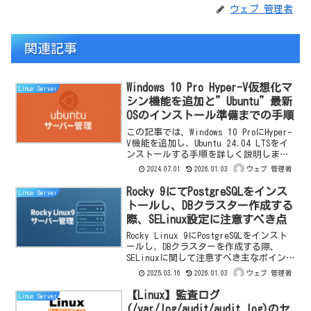
ウェブ 管理者
関連記事
Windows 10 Pro Hyper-V仮想化マ
Linux Server
シン機能を追加と”Ubuntu”最新
OSのインストール準備までの手順
この記事では、Windows 10 ProにHyper-
V機能を追加し、Ubuntu 24.04 LTSをイ
ンストールする手順を詳しく説明しま
す。初心者でも簡単にフォローできるよ
2024.07.01
2026.01.03
ウェブ 管理者
うに、仮想マシンの作成からOSの設定ま
でを段階的にガイドします。
Rocky 9にてPostgreSQLをインス
Linux Server
トールし、DBクラスター作成する
際、SELinux設定に注意すべき点
Rocky Linux 9にPostgreSQLをインスト
ールし、DBクラスターを作成する際、
SELinuxに関して注意すべき主なポイント
は次の通りです。SELinuxの状態を確認最
2025.03.16
2026.01.03
ウェブ 管理者
初にSELinuxが有効か確認しましょう。$
sudo g...
【Linux】監査ログ
Linux Server
(/var/log/audit/audit.log)のセ