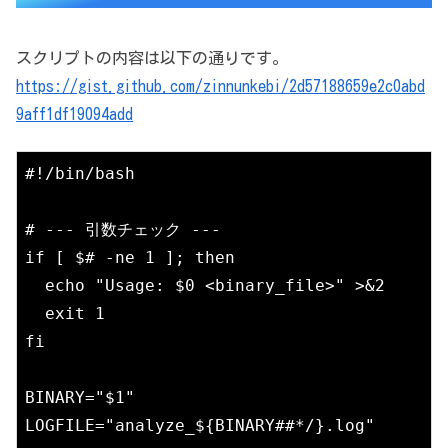
スクリプトの内容は以下の通りです。
https://gist.github.com/zinnunkebi/2d57188659e2c0abd
9aff1df19094add
#!/bin/bash

# --- 引数チェック ---

if [ $# -ne 1 ]; then

  echo "Usage: $0 <binary_file>" >&2

  exit 1

fi

BINARY="$1"

LOGFILE="analyze_${BINARY##*/}.log"
