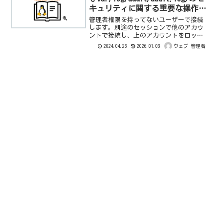
キュリティに関する重要な操作記
録：”sudo -s” 接続失敗(アカ
管理者権限を持ってないユーザーで接続
ウントロック)の確認手順
します。別途のセッションで他のアカウ
ントで接続し、上のアカウントをロック
状態にします。私は以下のコマンドを使
2024.04.23
2026.01.03
ウェブ 管理者
いますが他の方法もあります。usermod -
L アカウント名ロック状態になったアカ
ウントのセッ...