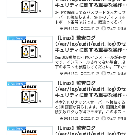
キュリティに関する重要な操作記
録：sftp 接続失敗(パスワード不
SFTPで間違ってるパスワードを入力しサ
一致)の確認手順
ーバーに接続します。SFTPのディフォル
トポート番号は22です。間違ってるパス
ワードの接続失敗に対するリナックスシ
2024.04.23
2026.01.03
ウェブ 管理者
ステム認証情報ログを確認するには
/var/log/auth.log を参照します。
【Linux】監査ログ
Linux Server
(/var/log/audit/audit.log)のセ
キュリティに関する重要な操作記
録：ftp 接続失敗(パスワード不
CentOS9環境にFTPのインストールが必要
一致)
です。インストールされてない場合、以
下のポストを参照してください。FTPで間
違ってるパスワードを入力しサーバーに
2024.04.23
2026.01.03
ウェブ 管理者
接続します。FTPのディフォルトポート番
号は21です。間違ってるパスワードの接
【Linux】監査ログ
Linux Server
続失...
(/var/log/audit/audit.log)のセ
キュリティに関する重要な操作記
録：CUI 接続失敗(パスワード不
基本的にリナックスサーバーへ接続する
一致)の確認手順
とCUI画面が見られます。CUI画面上の接
続失敗ログも取得できます。このポスト
ではVMware vSphere Cilentで接続しま
2024.04.23
2026.01.03
ウェブ 管理者
す。間違ってるパスワードを入力しサー
バーに接続します。間違ってるパスワ...
【Linux】監査ログ
Linux Server
(/var/log/audit/audit.log)のセ