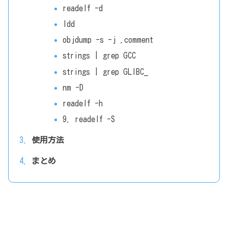
readelf -d
ldd
objdump -s -j .comment
strings | grep GCC
strings | grep GLIBC_
nm -D
readelf -h
9. readelf -S
使用方法
まとめ