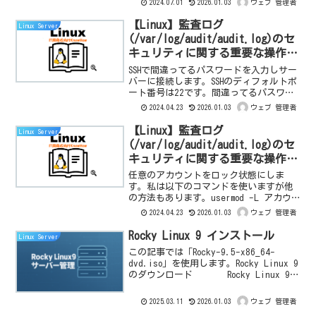
2024.07.01
2026.01.03
ウェブ 管理者
うに、仮想マシンの作成からOSの設定ま
でを段階的にガイドします。
【Linux】監査ログ
Linux Server
(/var/log/audit/audit.log)のセ
キュリティに関する重要な操作記
録：ssh 接続失敗(パスワード不
SSHで間違ってるパスワードを入力しサー
一致)の確認手順
バーに接続します。SSHのディフォルトポ
ート番号は22です。間違ってるパスワー
ドの接続失敗に対するリナックスシステ
2024.04.23
2026.01.03
ウェブ 管理者
ム認証情報ログを確認するには
/var/log/auth.log を参照します。
【Linux】監査ログ
Linux Server
(/var/log/audit/audit.log)のセ
キュリティに関する重要な操作記
録：sftp 接続失敗(アカウントロ
任意のアカウントをロック状態にしま
ック)の確認手順
す。私は以下のコマンドを使いますが他
の方法もあります。usermod -L アカウ
ント名SFTPでロックされてるアカウント
2024.04.23
2026.01.03
ウェブ 管理者
を入力しサーバーに接続します。SFTPの
ディフォルトポート番号は22です。アカ
Rocky Linux 9 インストール
Linux Server
ウント...
この記事では「Rocky-9.5-x86_64-
dvd.iso」を使用します。Rocky Linux 9
のダウンロード Rocky Linux 9の
インストール作成した仮想マシンを起動
すると、Rocky Linux 9のインスト...
2025.03.11
2026.01.03
ウェブ 管理者