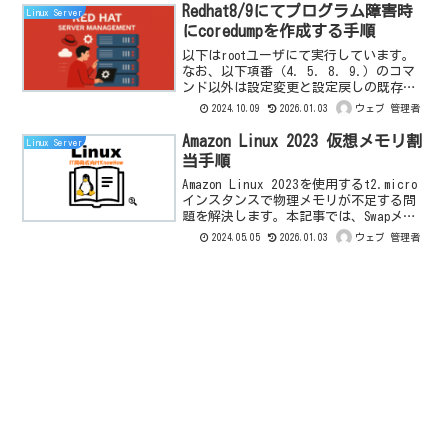
Redhat8/9にてプログラム障害時
Linux Server
にcoredumpを作成する手順
以下はrootユーザにて実行しています。
なお、以下項番（4. 5. 8. 9.）のコマ
ンド以外は設定変更と設定戻しの既存状
態の変更が無いかを確認するための手順
2024.10.09
2026.01.03
ウェブ 管理者
になります。設定を戻す必要が無い場
合、項番（4. 5. 8. 9.）のコマンドの
Amazon Linux 2023 仮想メモリ割
Linux Server
み...
当手順
Amazon Linux 2023を使用するt2.micro
インスタンスで物理メモリが不足する問
題を解決します。本記事では、Swapメモ
リを活用して低コストでシステムパフォ
2024.05.05
2026.01.03
ウェブ 管理者
ーマンスを向上させる手順を詳しく解説
します。メモリ不足によるWordpressの異
常終了を防ぎましょう。