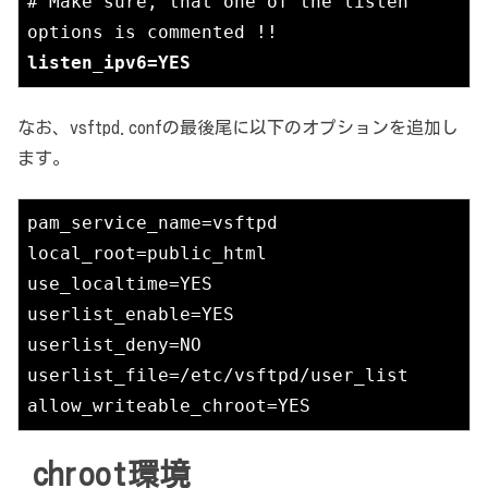
# Make sure, that one of the listen 
listen_ipv6=YES
なお、vsftpd.confの最後尾に以下のオプションを追加し
ます。
pam_service_name=vsftpd
local_root=public_html
use_localtime=YES
userlist_enable=YES
userlist_deny=NO
userlist_file=/etc/vsftpd/user_list
allow_writeable_chroot=YES
chroot環境