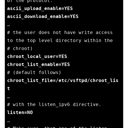
ascii_upload_enable=YES

…

# the user does not have write access 
to the top level directory within the

chroot_local_user=YES

chroot_list_file=/etc/vsftpd/chroot_lis
…

…
