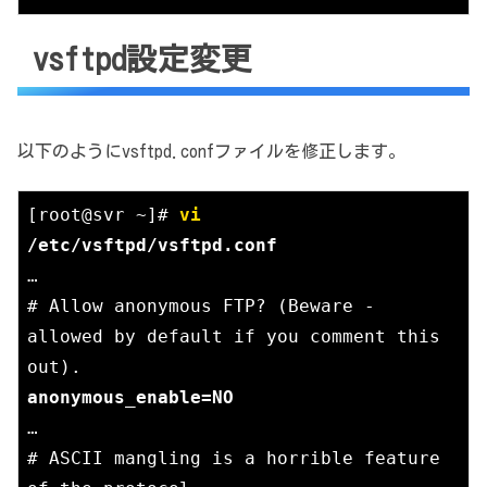
vsftpd設定変更
以下のようにvsftpd.confファイルを修正します。
[root@svr ~]# 
vi
/etc/vsftpd/vsftpd.conf
…

# Allow anonymous FTP? (Beware - 
allowed by default if you comment this 
…

# ASCII mangling is a horrible feature 